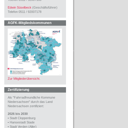
Edwin Süselbeck
(Geschäftsführer)
Telefon 0511 / 92007178
AGFK-Mitgliedskommunen
Zur Mitgliederübersicht.
Zertifizierung
Als "Fahrradfreundliche Kommune
Niedersachsen" durch das Land
Niedersachsen zertifiziert:
2026 bis 2030
•
Stadt Cloppenburg
•
Hansestadt Stade
•
Stadt Verden (Aller)