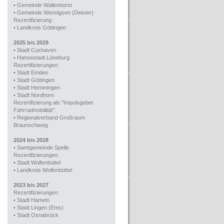
•
Gemeinde Wallenhorst
•
Gemeinde Wennigsen (Deister)
Rezertifizierung:
•
Landkreis Göttingen
2025 bis 2029
•
Stadt Cuxhaven
•
Hansestadt Lüneburg
Rezertifizierungen:
•
Stadt Emden
•
Stadt Göttingen
•
Stadt Hemmingen
•
Stadt Nordhorn
Rezertifizierung als "Impulsgeber
Fahrradmobilität":
•
Regionalverband Großraum
Braunschweig
2024 bis 2028
•
Samtgemeinde Spelle
Rezertifizierungen:
•
Stadt Wolfenbüttel
•
Landkreis Wolfenbüttel
2023 bis 2027
Rezertifizierungen:
•
Stadt Hameln
•
Stadt Lingen (Ems)
•
Stadt Osnabrück