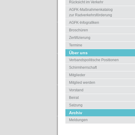
Rücksicht im Verkehr
AGFK-Maßnahmenkatalog
zur Radverkehrsförderung
AGFK-Infografiken
Broschüren
Zertifizierung
Termine
Über uns
Verbandspolitische Positionen
Schirmherrschaft
Mitglieder
Mitglied werden
Vorstand
Beirat
Satzung
Archiv
Meldungen