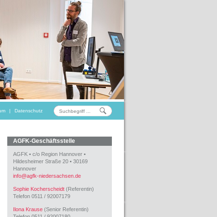
um
|
Datenschutz
AGFK-Geschäftsstelle
AGFK
•
c/o Region Hannover
•
Hildesheimer Straße 20
•
30169
Hannover
info
@
agfk-niedersachsen.de
Sophie Kocherscheidt
(Referentin)
Telefon 0511 / 92007179
Ilona Krause
(Senior Referentin)
Telefon 0511 / 92007180