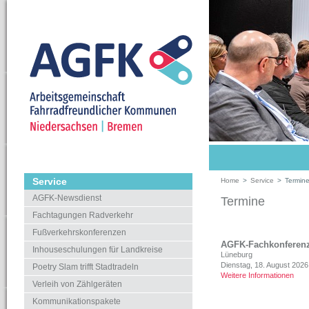
Service
Home
>
Service
>
Termin
AGFK-Newsdienst
Termine
Fachtagungen Radverkehr
Fußverkehrskonferenzen
AGFK-Fachkonferenz
Inhouseschulungen für Landkreise
Lüneburg
Dienstag, 18. August 2026
Poetry Slam trifft Stadtradeln
Weitere Informationen
Verleih von Zählgeräten
Kommunikationspakete