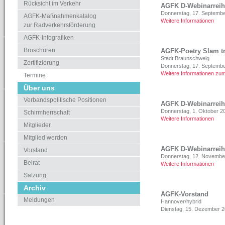
Rücksicht im Verkehr
AGFK D-Webinarreihe
Donnerstag, 17. Septemb
AGFK-Maßnahmenkatalog
Weitere Informationen
zur Radverkehrsförderung
AGFK-Infografiken
Broschüren
AGFK-Poetry Slam tri
Stadt Braunschweig
Zertifizierung
Donnerstag, 17. Septemb
Weitere Informationen zum
Termine
Über uns
Verbandspolitische Positionen
AGFK D-Webinarreih
Donnerstag, 1. Oktober 2
Schirmherrschaft
Weitere Informationen
Mitglieder
Mitglied werden
AGFK D-Webinarreih
Vorstand
Donnerstag, 12. Novembe
Beirat
Weitere Informationen
Satzung
Archiv
AGFK-Vorstand
Meldungen
Hannover/hybrid
Dienstag, 15. Dezember 