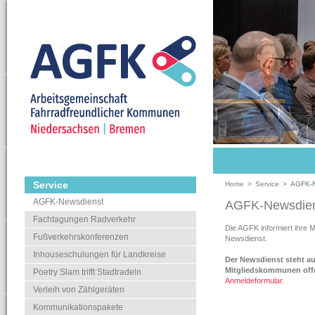
Service
Home
>
Service
>
AGFK-N
AGFK-Newsdienst
AGFK-Newsdien
Fachtagungen Radverkehr
Die AGFK informiert ihre 
Fußverkehrskonferenzen
Newsdienst.
Inhouseschulungen für Landkreise
Der Newsdienst steht au
Mitgliedskommunen off
Poetry Slam trifft Stadtradeln
Anmeldeformular
.
Verleih von Zählgeräten
Kommunikationspakete