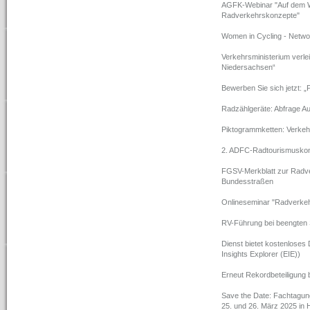
AGFK-Webinar "Auf dem W
Radverkehrskonzepte"
Women in Cycling - Netwo
Verkehrsministerium verle
Niedersachsen“
Bewerben Sie sich jetzt: „P
Radzählgeräte: Abfrage Au
Piktogrammketten: Verkehr
2. ADFC-Radtourismuskong
FGSV-Merkblatt zur Rad
Bundesstraßen
Onlineseminar "Radverkeh
RV-Führung bei beengten 
Dienst bietet kostenloses 
Insights Explorer (EIE))
Erneut Rekordbeteiligung 
Save the Date: Fachtagu
25. und 26. März 2025 in