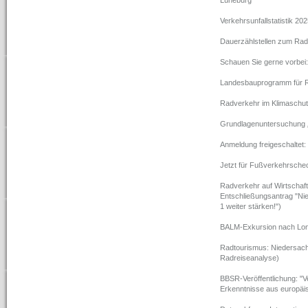
Lüneburg
Verkehrsunfallstatistik 202
Dauerzählstellen zum Rad
Schauen Sie gerne vorbei
Landesbauprogramm für R
Radverkehr im Klimaschu
Grundlagenuntersuchung „
Anmeldung freigeschaltet: 
Jetzt für Fußverkehrsch
Radverkehr auf Wirtscha
Entschließungsantrag "Nie
1 weiter stärken!")
BALM-Exkursion nach Lon
Radtourismus: Niedersach
Radreiseanalyse)
BBSR-Veröffentlichung: "V
Erkenntnisse aus europäis