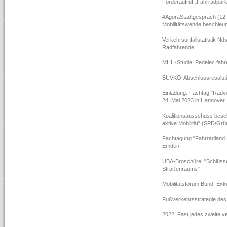
Förderaufruf „Fahrradpar
#AgoraStadtgespräch (12.
Mobilitätswende beschleun
Verkehrsunfallstatistik N
Radfahrende
MHH-Studie: Pedelec fahre
BUVKO-Abschlussresolutio
Einladung: Fachtag "Radv
24. Mai 2023 in Hannover
Koalitionsausschuss beschl
aktive Mobilität" (SPD/Gr
Fachtagung "Fahrradland 
Emden
UBA-Broschüre: "Schlüssel
Straßenraums"
Mobilitätsforum Bund: Exku
Fußverkehrsstrategie des 
2022: Fast jedes zweite ve