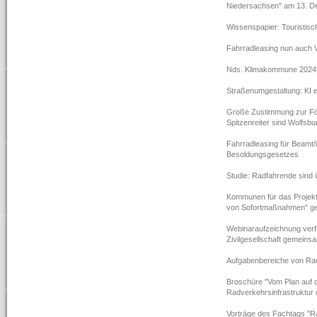
Niedersachsen" am 13. 
Wissenspapier: Touristis
Fahrradleasing nun auch 
Nds. Klimakommune 2024 ge
Straßenumgestaltung: KI er
Große Zustimmung zur För
Spitzenreiter sind Wolfsb
Fahrradleasing für Beamt/
Besoldungsgesetzes
Studie: Radfahrende sind 
Kommunen für das Projekt
von Sofortmaßnahmen" g
Webinaraufzeichnung verf
Zivilgesellschaft gemeins
Aufgabenbereiche von Ra
Broschüre "Vom Plan auf 
Radverkehrsinfrastruktu
Vorträge des Fachtags "R