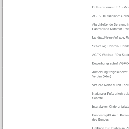
DUT-Förderaufruf: 15-Min
AGFK Deutschland: Onlin
Abschließende Beratung im 
Fahrradland Nummer 1 wei
Landtag/Kleine Anfrage: 
Schleswig-Holstein: Han
AGFK-Webinar: "Die Stadt 
Bewerbungsaufruf: AGFK-
Anmeldung freigeschaltet
Verden (Aller)
Virtuelle Reise durch Fah
Nationaler Fußverkehrspla
Schritte
Interaktiver Kinderunfallatl
Bundestag/Kl. Anfr.: Konk
des Bundes
Umfrage zu Unfällen im R