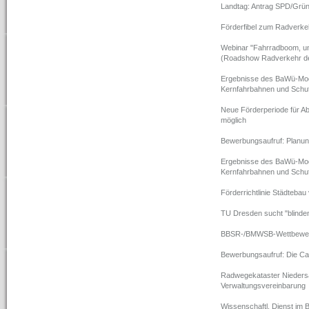
Landtag: Antrag SPD/Grün
Förderfibel zum Radverke
Webinar "Fahrradboom, u
(Roadshow Radverkehr de
Ergebnisse des BaWü-Mode
Kernfahrbahnen und Schutz
Neue Förderperiode für Ab
möglich
Bewerbungsaufruf: Planung
Ergebnisse des BaWü-Mode
Kernfahrbahnen und Schutz
Förderrichtlinie Städtebau 
TU Dresden sucht "blinde
BBSR-/BMWSB-Wettbewerb 
Bewerbungsaufruf: Die C
Radwegekataster Nieders
Verwaltungsvereinbarung
Wissenschaftl. Dienst im 