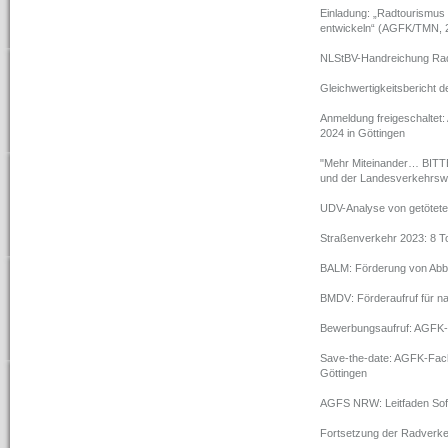
Einladung: „Radtourismu
entwickeln“ (AGFK/TMN, 
NLStBV-Handreichung Ra
Gleichwertigkeitsbericht
Anmeldung freigeschaltet
2024 in Göttingen
"Mehr Miteinander… BITT
und der Landesverkehrswa
UDV-Analyse von getötete
Straßenverkehr 2023: 8 To
BALM: Förderung von Abb
BMDV: Förderaufruf für na
Bewerbungsaufruf: AGFK-
Save-the-date: AGFK-Fach
Göttingen
AGFS NRW: Leitfaden So
Fortsetzung der Radverke