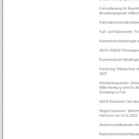
Fahrradleasing für Beamt/
Besoldungsgesetz (NBesG
Fahrradkommunalkonferenz
Fuß- und Radverkehr: "E K
Radverkehrsbeauftragte b
AGFK-/NSGB-"Einsteiger
Expertenrat für Klimafra
Förderung "Klimaschutz du
2023
Schulanfangsaktion „Kleine
Willie Hamburg wirbt für
Schulweg zu Fuß
AGFK-Exkursion: Von länd
Region Hannover: Workshop
Hannover am 15.11.2023
Verkehrsunfallkalender d
Radverkehrssicherheitsak