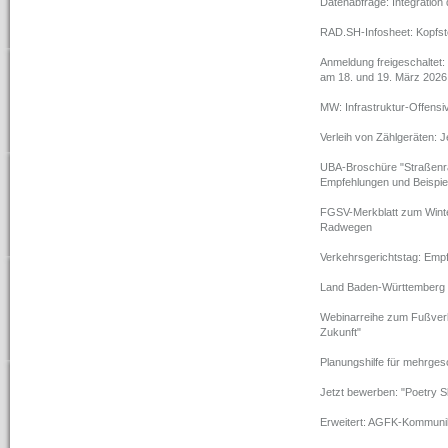
Datenabfrage: Integration
RAD.SH-Infosheet: Kopfstei
Anmeldung freigeschaltet
am 18. und 19. März 2026 
MW: Infrastruktur-Offensi
Verleih von Zählgeräten: J
UBA-Broschüre "Straßenra
Empfehlungen und Beispiele
FGSV-Merkblatt zum Winter
Radwegen
Verkehrsgerichtstag: Em
Land Baden-Württemberg v
Webinarreihe zum Fußverk
Zukunft"
Planungshilfe für mehrge
Jetzt bewerben: "Poetry Sl
Erweitert: AGFK-Kommunika