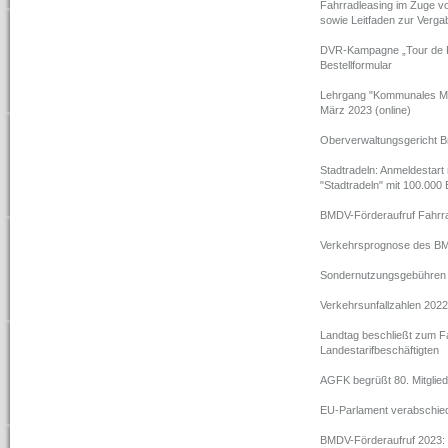
Fahrradleasing im Zuge v
sowie Leitfaden zur Verga
DVR-Kampagne „Tour de Fr
Bestellformular
Lehrgang "Kommunales Mob
März 2023 (online)
Oberverwaltungsgericht B
Stadtradeln: Anmeldestart
"Stadtradeln" mit 100.000 
BMDV-Förderaufruf Fahrr
Verkehrsprognose des B
Sondernutzungsgebühren 
Verkehrsunfallzahlen 2022
Landtag beschließt zum Fa
Landestarifbeschäftigten
AGFK begrüßt 80. Mitglied
EU-Parlament verabschie
BMDV-Förderaufruf 2023: 