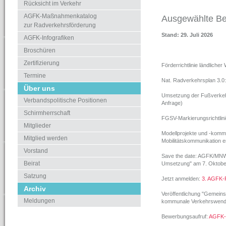
Rücksicht im Verkehr
AGFK-Maßnahmenkatalog
Ausgewählte Be
zur Radverkehrsförderung
Stand: 29. Juli 2026
AGFK-Infografiken
Broschüren
Zertifizierung
Förderrichtlinie ländliche
Termine
Nat. Radverkehrsplan 3.0: 
Über uns
Umsetzung der Fußverkehr
Verbandspolitische Positionen
Anfrage)
Schirmherrschaft
FGSV-Markierungsrichtlini
Mitglieder
Modellprojekte und -kom
Mitglied werden
Mobilitätskommunikation 
Vorstand
Save the date: AGFK/MNW
Beirat
Umsetzung" am 7. Oktober
Satzung
Jetzt anmelden:
3. AGFK-
Archiv
Veröffentlichung "Gemeins
Meldungen
kommunale Verkehrswend
Bewerbungsaufruf:
AGFK-I