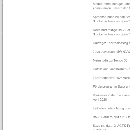
Modellkommunen gesucht (
kommunalen Einsatz den W
Sprechstunden zu den BMV
"Lückenschluss im Sprint"
Neue kurzfristige BMV-För
"Lückenschluss im Sprint"
Umfrage: Fahrradleasing 
Jetzt bewerben: MW-/LVW
Metastudie zu Tempo 30
Unfälle auf Landstraßen (
Fahrradmonitor 2025 veröff
Förderprogramm Stadt un
Polizeiaktionstag zu Zwe
April 2026
Leitfaden Beleuchtung vo
BMV: Förderaufruf für S
Save the date: 3. AGFK-F