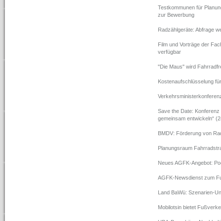
Testkommunen für Planung
zur Bewerbung
Radzählgeräte: Abfrage we
Film und Vorträge der Fa
verfügbar
"Die Maus" wird Fahrradfr
Kostenaufschlüsselung fü
Verkehrsministerkonfere
Save the Date: Konferenz
gemeinsam entwickeln“ (2
BMDV: Förderung von Rad
Planungsraum Fahrradstra
Neues AGFK-Angebot: Poe
AGFK-Newsdienst zum Fuß
Land BaWü: Szenarien-Un
Mobilotsin bietet Fußver