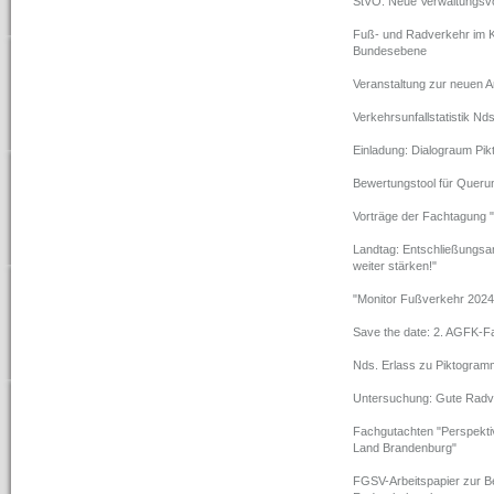
StVO: Neue Verwaltungsvorsc
Fuß- und Radverkehr im K
Bundesebene
Veranstaltung zur neuen
Verkehrsunfallstatistik Nd
Einladung: Dialograum Pi
Bewertungstool für Querun
Vorträge der Fachtagung 
Landtag: Entschließungsan
weiter stärken!"
"Monitor Fußverkehr 2024" 
Save the date: 2. AGFK-F
Nds. Erlass zu Piktogramm
Untersuchung: Gute Radver
Fachgutachten "Perspekti
Land Brandenburg"
FGSV-Arbeitspapier zur Be