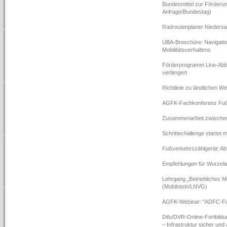
Bundesmittel zur Förderun
Anfrage/Bundestag)
Radroutenplaner Nieders
UBA-Broschüre: Navigatio
Mobilitätsverhaltens
Förderprogramm Lkw-Abbie
verlängert
Richtlinie zu ländlichen 
AGFK-Fachkonferenz Fußv
Zusammenarbeit zwischen
Schrittechallenge startet m
Fußverkehrszählgerät: Ab
Empfehlungen für Wurzel
Lehrgang „Betriebliches M
(Mobilotsin/LNVG)
AGFK-Webinar: "ADFC-Fah
Difu/DVR-Online-Fortbildu
– Infrastruktur sicher und 