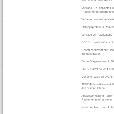
Nds. und SH bei E-Bikes b
Vorträge (u.a. geplante 
"Radverkehrsförderung und
Verkehrsministerium Niede
Stiftungsprofessur Radve
Vorträge der Fachtagung 
OECD-Umweltprüfbericht 
Gesetzesentwurf zur Plan
Bundesstraßen
Erster Bürgerradweg in Ni
BMDV startet neuen Förde
Dokumentation zur AGFK-
ADFC-Fahrradklimatest 20
den ersten Plätzen
Absichtserklärung Regio
Radverkehrsinfrastruktur
Niedersachsen startet ab 