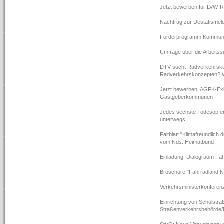
Jetzt bewerben für LVW-
Nachtrag zur Destatismel
Förderprogramm Kommunalri
Umfrage über die Arbeitssi
DTV sucht Radverkehrskon
Radverkehrskonzepten? W
Jetzt bewerben: AGFK-Exk
Gastgeberkommunen
Jedes sechste Todesopfer
unterwegs
Faltblatt "Klimafreundlich
vom Nds. Heimatbund
Einladung: Dialograum Fa
Broschüre "Fahrradland 
Verkehrsministerkonfere
Einrichtung von Schulstr
Straßenverkehrsbehörde