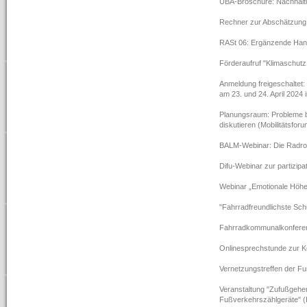
UBA-Broschüre: Nachhalti
Rechner zur Abschätzung
RASt 06: Ergänzende Han
Förderaufruf "Klimaschut
Anmeldung freigeschaltet
am 23. und 24. April 2024
Planungsraum: Probleme b
diskutieren (Mobilitätsfor
BALM-Webinar: Die Radrou
Difu-Webinar zur partizip
Webinar „Emotionale Höhe
"Fahrradfreundlichste Sch
Fahrradkommunalkonferen
Onlinesprechstunde zur Kom
Vernetzungstreffen der Fu
Veranstaltung "Zufußgehen
Fußverkehrszählgeräte" (