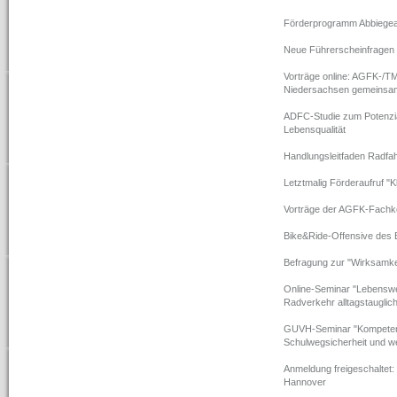
Förderprogramm Abbiegeas
Neue Führerscheinfragen
Vorträge online: AGFK-/T
Niedersachsen gemeinsam
ADFC-Studie zum Potenzia
Lebensqualität
Handlungsleitfaden Radfa
Letztmalig Förderaufruf "
Vorträge der AGFK-Fachko
Bike&Ride-Offensive des B
Befragung zur "Wirksamke
Online-Seminar "Lebenswer
Radverkehr alltagstauglich
GUVH-Seminar "Kompetenzo
Schulwegsicherheit und wen
Anmeldung freigeschaltet
Hannover