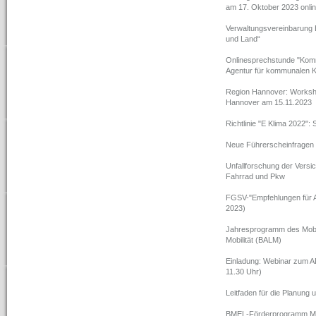
am 17. Oktober 2023 onli
Verwaltungsvereinbarung
und Land“
Onlinesprechstunde "Kommu
Agentur für kommunalen K
Region Hannover: Workshop
Hannover am 15.11.2023
Richtlinie "E Klima 2022": S
Neue Führerscheinfragen 
Unfallforschung der Versi
Fahrrad und Pkw
FGSV-"Empfehlungen für 
2023)
Jahresprogramm des Mobil
Mobilität (BALM)
Einladung: Webinar zum A
11.30 Uhr)
Leitfaden für die Planung
BMEL-Förderprogramm Mobi