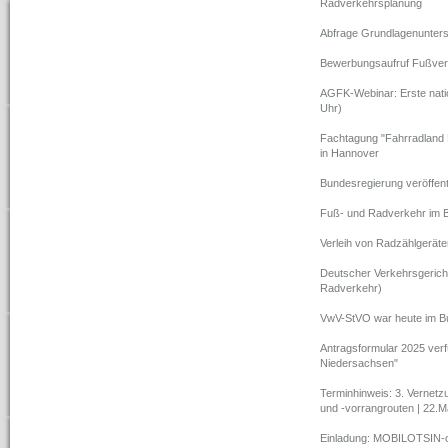
Radverkehrsplanung
Abfrage Grundlagenunter
Bewerbungsaufruf Fußve
AGFK-Webinar: Erste nati
Uhr)
Fachtagung "Fahrradland
in Hannover
Bundesregierung veröffent
Fuß- und Radverkehr im 
Verleih von Radzählgeräten
Deutscher Verkehrsgerich
Radverkehr)
VwV-StVO war heute im B
Antragsformular 2025 verf
Niedersachsen"
Terminhinweis: 3. Vernet
und -vorrangrouten | 22.M
Einladung: MOBILOTSIN-on