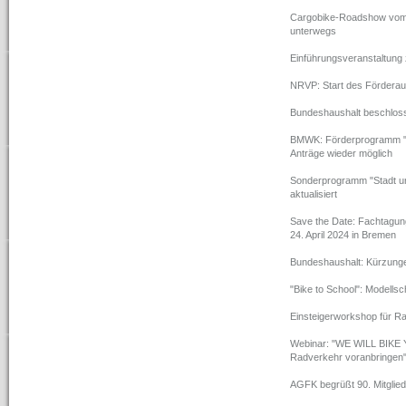
Cargobike-Roadshow vom 4
unterwegs
Einführungsveranstaltung
NRVP: Start des Förderauf
Bundeshaushalt beschloss
BMWK: Förderprogramm "K
Anträge wieder möglich
Sonderprogramm "Stadt und
aktualisiert
Save the Date: Fachtagun
24. April 2024 in Bremen
Bundeshaushalt: Kürzung
"Bike to School": Modells
Einsteigerworkshop für R
Webinar: "WE WILL BIKE 
Radverkehr voranbringen
AGFK begrüßt 90. Mitglied