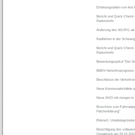
Erhebungsdaten von fest in
Bericht und Quick-Check-
Radverkehr
Änderung des NGVFG ab 
Radfahren in der Schwange
Bericht und Quick-Check-
Radverkehr
Bewerbungsaufruf "Der De
BMDV-Verkehrsprognose 
Beschlüsse der Verkehrs
Neue Kommunalrichtlinie 
Neue StVO tritt morgen in 
Broschüre zum Fahrradpar
Flächenklärung"
BVerwG: Urteilsbegründun
Besichtigung des vollauto
Osnabrück am 24.10.202