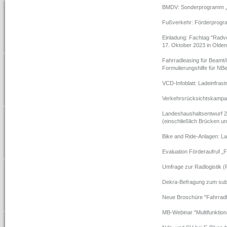
BMDV: Sonderprogramm „Sta
Fußverkehr: Förderprog
Einladung: Fachtag "Radv
17. Oktober 2023 in Olde
Fahrradleasing für Beamt/
Formulierungshilfe für NB
VCD-Infoblatt: Ladeinfrast
Verkehrsrücksichtskampa
Landeshaushaltsentwurf 20
(einschließlich Brücken 
Bike and Ride-Anlagen: L
Evaluation Förderaufruf 
Umfrage zur Radlogistik (P
Dekra-Befragung zum subj
Neue Broschüre "Fahrrad
MB-Webinar "Multifunktion