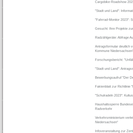
Cargobike-Roadshow 2024
"Stadt und Land": Informa
"Fahrrad-Monitor 2023": S
Gesucht: Ihre Projekte z
Radzählgeräte: Abfrage Au
Antragsformular deutlich v
Kommune Niedersachsen
Forschungsbericht: "Unfä
"Stadt und Land": Antragss
Bewerbungsaufruf "Der De
Faktenblatt zur Richtlinie 
"Schulradeln 2023": Kultu
Haushaltssperre Bundese
Radverkehr
Verkehrsministerium verle
Niedersachsen“
Infoveranstaltung zur Zer