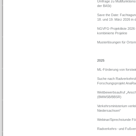
Umfrage zu Multifunktions
der BASt)
Save the Date: Fachtagu
18. und 19. März 2026 in 
NGVFG-Projektliste 2026 
kombinierte Projekte
Musterlösungen für Ortsm
2025
ML-Förderung von forstwirt
Suche nach Radverkehrsko
Forschungsprojekt AnaRa
Wettbewerbsaufruf „Anschl
(BMWSB/BBSR)
Verkehrsministerium verle
Niedersachsen“
Webinar/Sprechstunde För
Radverkehrs- und Fußverk