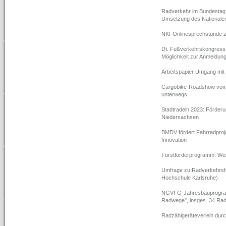
Radverkehr im Bundestag
Umsetzung des Nationale
NKI-Onlinesprechstunde zu
Dt. Fußverkehrskongress 
Möglichkeit zur Anmeldun
Arbeitspapier Umgang mit
Cargobike-Roadshow vom 2
unterwegs
Stadtradeln 2023: Förder
Niedersachsen
BMDV fördert Fahrradproje
Innovation
Forstförderprogramm: W
Umfrage zu Radverkehrsfüh
Hochschule Karlsruhe)
NGVFG-Jahresbauprogramm
Radwege", insges. 34 Ra
Radzählgeräteverleih durc