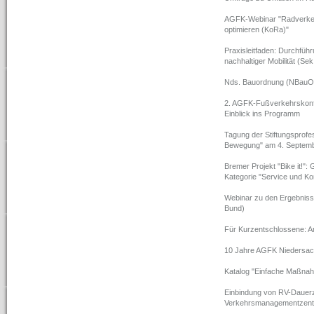
AGFK-Webinar "Radverkeh
optimieren (KoRa)"
Praxisleitfaden: Durchfüh
nachhaltiger Mobilität (Sek.
Nds. Bauordnung (NBauO)
2. AGFK-Fußverkehrskonfe
Einblick ins Programm
Tagung der Stiftungsprofes
Bewegung" am 4. Septemb
Bremer Projekt "Bike it!"
Kategorie "Service und K
Webinar zu den Ergebniss
Bund)
Für Kurzentschlossene: A
10 Jahre AGFK Niedersa
Katalog "Einfache Maßna
Einbindung von RV-Dauerzä
Verkehrsmanagementzent