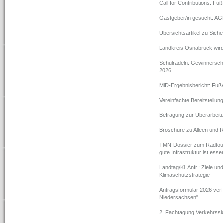
Call for Contributions: F
Gastgeber/in gesucht: A
Übersichtsartikel zu Siche
Landkreis Osnabrück wird
Schulradeln: Gewinnersch
2026
MiD-Ergebnisbericht: Fußve
Vereinfachte Bereitstellu
Befragung zur Überarbeit
Broschüre zu Alleen und
TMN-Dossier zum Radtouri
gute Infrastruktur ist essen
Landtag/Kl. Anfr.: Ziele 
Klimaschutzstrategie
Antragsformular 2026 verf
Niedersachsen"
2. Fachtagung Verkehrssic