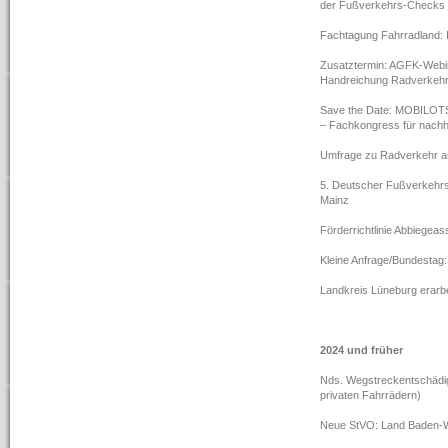
der Fußverkehrs-Checks 
Fachtagung Fahrradland: 
Zusatztermin: AGFK-Webi
Handreichung Radverkehr
Save the Date: MOBILOTSI
– Fachkongress für nachha
Umfrage zu Radverkehr a
5. Deutscher Fußverkehrs
Mainz
Förderrichtlinie Abbiegea
Kleine Anfrage/Bundestag
Landkreis Lüneburg erarb
2024 und früher
Nds. Wegstreckentschädig
privaten Fahrrädern)
Neue StVO: Land Baden-W