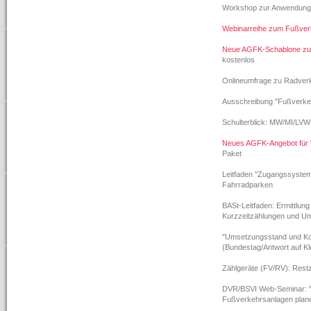
Workshop zur Anwendung d
Webinarreihe zum Fußver
Neue AGFK-Schablone zu 
kostenlos
Onlineumfrage zu Radverk
Ausschreibung "Fußverkeh
Schulterblick: MW/MI/LVW
Neues AGFK-Angebot für 
Paket
Leitfaden "Zugangssysteme
Fahrradparken
BASt-Leitfaden: Ermittlu
Kurzzeitzählungen und Um
"Umsetzungsstand und Ko
(Bundestag/Antwort auf Kl
Zählgeräte (FV/RV): Rest
DVR/BSVI Web-Seminar: "
Fußverkehrsanlagen plane