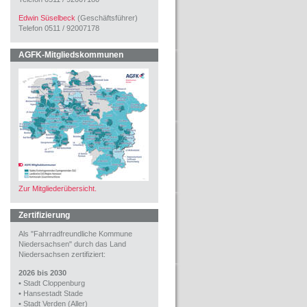
Edwin Süselbeck
(Geschäftsführer)
Telefon 0511 / 92007178
AGFK-Mitgliedskommunen
Zur Mitgliederübersicht.
Zertifizierung
Als "Fahrradfreundliche Kommune
Niedersachsen" durch das Land
Niedersachsen zertifiziert:
2026 bis 2030
•
Stadt Cloppenburg
•
Hansestadt Stade
•
Stadt Verden (Aller)