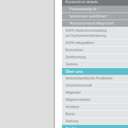
Rücksicht im Verkehr
"Fahrradstraße ist..."
"gemeinsam wohlfühlen"
"Rücksicht macht Wege breit"
AGFK-Maßnahmenkatalog
zur Radverkehrsförderung
AGFK-Infografiken
Broschüren
Zertifizierung
Termine
Über uns
Verbandspolitische Positionen
Schirmherrschaft
Mitglieder
Mitglied werden
Vorstand
Beirat
Satzung