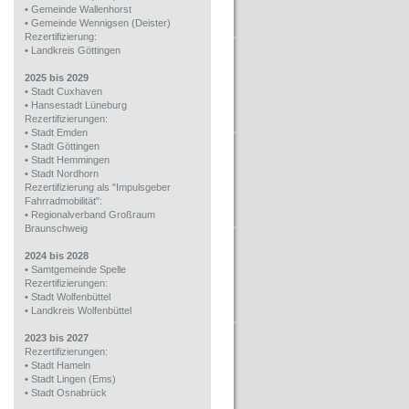
•
Gemeinde Wallenhorst
•
Gemeinde Wennigsen (Deister)
Rezertifizierung:
•
Landkreis Göttingen
2025 bis 2029
•
Stadt Cuxhaven
•
Hansestadt Lüneburg
Rezertifizierungen:
•
Stadt Emden
•
Stadt Göttingen
•
Stadt Hemmingen
•
Stadt Nordhorn
Rezertifizierung als "Impulsgeber
Fahrradmobilität":
•
Regionalverband Großraum
Braunschweig
2024 bis 2028
•
Samtgemeinde Spelle
Rezertifizierungen:
•
Stadt Wolfenbüttel
•
Landkreis Wolfenbüttel
2023 bis 2027
Rezertifizierungen:
•
Stadt Hameln
•
Stadt Lingen (Ems)
•
Stadt Osnabrück