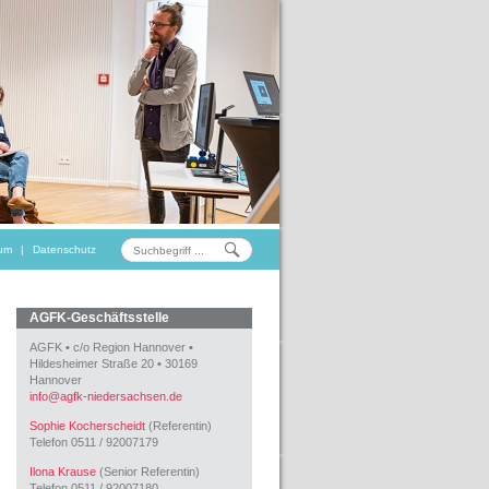
um
|
Datenschutz
AGFK-Geschäftsstelle
AGFK
•
c/o Region Hannover
•
Hildesheimer Straße 20
•
30169
Hannover
info
@
agfk-niedersachsen.de
Sophie Kocherscheidt
(Referentin)
Telefon 0511 / 92007179
Ilona Krause
(Senior Referentin)
Telefon 0511 / 92007180