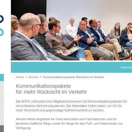
Impress
Home
>
Service
>
Kommunikationspakete Rücksicht im Verkehr
Kommunikationspakete
für mehr Rücksicht im Verkehr
Die AGFK unterstützt ihre Mitgliedskommunen mit Kommunikationspaketen für
verschiedene Verkehrssituationen. Die Materialien helfen dabei, vor Ort für
mehr Rücksicht und gegenseitige Aufmerksamkeit zu werben.
Aktuell stehen Angebote für Fahrradstraßen und Fahrradzonen und für
landwirtschaftliche Wege sowie für Wege für den Fuß- und Radverkehr zur
Verfügung.