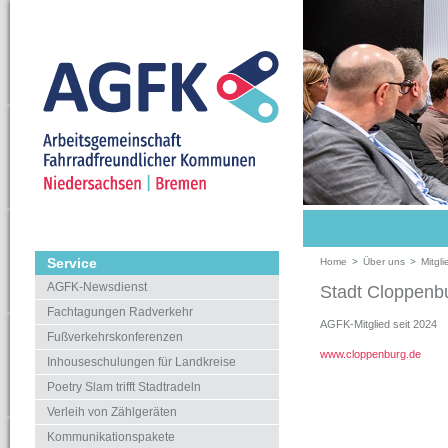
Service
Home
>
Über uns
>
Mitgli
AGFK-Newsdienst
Stadt Cloppenb
Fachtagungen Radverkehr
AGFK-Mitglied seit 2024
Fußverkehrskonferenzen
www.cloppenburg.de
Inhouseschulungen für Landkreise
Poetry Slam trifft Stadtradeln
Verleih von Zählgeräten
Kommunikationspakete