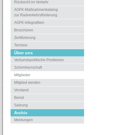
Rücksicht im Verkehr
AGFK-Maßnahmenkatalog
zur Radverkehrsförderung
AGFK-Infografiken
Broschüren
Zertifizierung
Termine
Über uns
Verbandspolitische Positionen
Schirmherrschaft
Mitglieder
Mitglied werden
Vorstand
Beirat
Satzung
Archiv
Meldungen