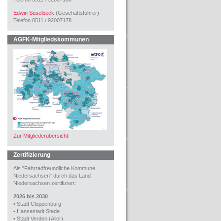
Edwin Süselbeck
(Geschäftsführer)
Telefon 0511 / 92007178
AGFK-Mitgliedskommunen
Zur Mitgliederübersicht.
Zertifizierung
Als "Fahrradfreundliche Kommune
Niedersachsen" durch das Land
Niedersachsen zertifiziert:
2026 bis 2030
•
Stadt Cloppenburg
•
Hansestadt Stade
•
Stadt Verden (Aller)