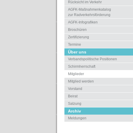
Rücksicht im Verkehr
AGFK-Maßnahmenkatalog
zur Radverkehrsförderung
AGFK-Infografiken
Broschüren
Zertifizierung
Termine
Über uns
Verbandspolitische Positionen
Schirmherrschaft
Mitglieder
Mitglied werden
Vorstand
Beirat
Satzung
Archiv
Meldungen