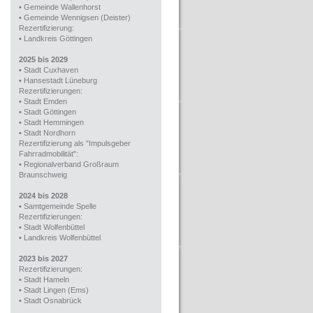
•
Gemeinde Wallenhorst
•
Gemeinde Wennigsen (Deister)
Rezertifizierung:
•
Landkreis Göttingen
2025 bis 2029
•
Stadt Cuxhaven
•
Hansestadt Lüneburg
Rezertifizierungen:
•
Stadt Emden
•
Stadt Göttingen
•
Stadt Hemmingen
•
Stadt Nordhorn
Rezertifizierung als "Impulsgeber
Fahrradmobilität":
•
Regionalverband Großraum
Braunschweig
2024 bis 2028
•
Samtgemeinde Spelle
Rezertifizierungen:
•
Stadt Wolfenbüttel
•
Landkreis Wolfenbüttel
2023 bis 2027
Rezertifizierungen:
•
Stadt Hameln
•
Stadt Lingen (Ems)
•
Stadt Osnabrück