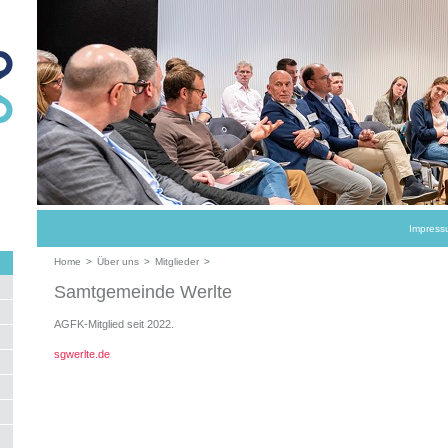
Impress
Home
>
Über uns
>
Mitglieder
>
Samtgemeinde Werlte
AGFK-Mitglied seit 2022.
sgwerlte.de