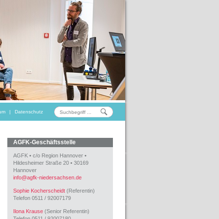
um
|
Datenschutz
AGFK-Geschäftsstelle
AGFK
•
c/o Region Hannover
•
Hildesheimer Straße 20
•
30169
Hannover
info
@
agfk-niedersachsen.de
Sophie Kocherscheidt
(Referentin)
Telefon 0511 / 92007179
Ilona Krause
(Senior Referentin)
Telefon 0511 / 92007180