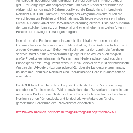
Aufholbedarf gegenüber den führenden Fahrradregionen in Niedersachsen
gibt. Groß angelegte Ausbauprogramme und aktive Radverkehrsförderung
wirkten sich schon nach 5 Jahren positiv auf die Entwicklung im Landkreis
Northeim aus. Hinzu kam die Förderung des Alltagsradverkehrs durch die
verschiedensten Projekte und Maßnahmen. Bis heute wurde ein sehr hohes
Niveau auf dem Gebiet der Radverkehrsförderung erreicht. Dies war nur durch
den zusätzlichen Einsatz von Personal und einem hohen finanziellen Anteil im
Bereich der freiwilligen Leistungen möglich.
Nun gilt es, das Erreichte gemeinsam mit allen lokalen Akteuren und den
kreisangehörigen Kommunen aufrechtzuerhalten, denn Radverkehr hört nicht
an den Kreisgrenzen auf. Schon von Beginn an hat der Landkreis Northeim
sehr viel Wert auf die Netzwerkarbeit gelegt. Nur so war es auch möglich,
große Projekte gemeinsam mit Partnern aus Niedersachsen und aus dem
Bundesgebiet mit Erfolg umzusetzen. Nur ein Beispiel hierfür ist der modellhafte
Ausbau der D-Route 3 (Europaradweg R1) über die Landesgrenzen hinaus,
bei dem der Landkreis Northeim eine koordinierende Rolle in Niedersachsen
übernahm.
Die AGFK bietet u.a. für solche Projekte künftig die besten Voraussetzungen
und ebenso für eine positive Weiterentwicklung des Radverkehrs, gemeinsam
mit starken Partnern aus Niedersachsen. Dieses Potenzial hat der Landkreis
Northeim schon früh entdeckt und ist deshalb von Anfang an für eine
gemeinsame Förderung des Radverkehrs eingetreten.
https://www.landkreis-northeim.de/magazin/magazin.php?menuid=377