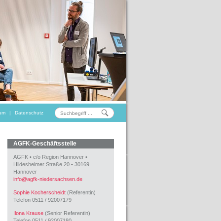
um
|
Datenschutz
AGFK-Geschäftsstelle
AGFK
•
c/o Region Hannover
•
Hildesheimer Straße 20
•
30169
Hannover
info
@
agfk-niedersachsen.de
Sophie Kocherscheidt
(Referentin)
Telefon 0511 / 92007179
Ilona Krause
(Senior Referentin)
Telefon 0511 / 92007180