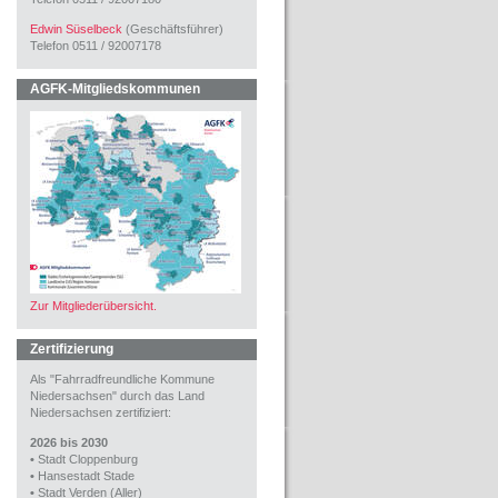
Edwin Süselbeck
(Geschäftsführer)
Telefon 0511 / 92007178
AGFK-Mitgliedskommunen
Zur Mitgliederübersicht.
Zertifizierung
Als "Fahrradfreundliche Kommune
Niedersachsen" durch das Land
Niedersachsen zertifiziert:
2026 bis 2030
•
Stadt Cloppenburg
•
Hansestadt Stade
•
Stadt Verden (Aller)