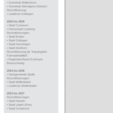
•
Gemeinde Wallenhorst
•
Gemeinde Wennigsen (Deister)
Rezertifizierung:
•
Landkreis Göttingen
2025 bis 2029
•
Stadt Cuxhaven
•
Hansestadt Lüneburg
Rezertifizierungen:
•
Stadt Emden
•
Stadt Göttingen
•
Stadt Hemmingen
•
Stadt Nordhorn
Rezertifizierung als "Impulsgeber
Fahrradmobilität":
•
Regionalverband Großraum
Braunschweig
2024 bis 2028
•
Samtgemeinde Spelle
Rezertifizierungen:
•
Stadt Wolfenbüttel
•
Landkreis Wolfenbüttel
2023 bis 2027
Rezertifizierungen:
•
Stadt Hameln
•
Stadt Lingen (Ems)
•
Stadt Osnabrück