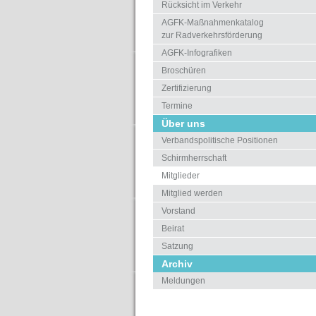
Rücksicht im Verkehr
AGFK-Maßnahmenkatalog
zur Radverkehrsförderung
AGFK-Infografiken
Broschüren
Zertifizierung
Termine
Über uns
Verbandspolitische Positionen
Schirmherrschaft
Mitglieder
Mitglied werden
Vorstand
Beirat
Satzung
Archiv
Meldungen