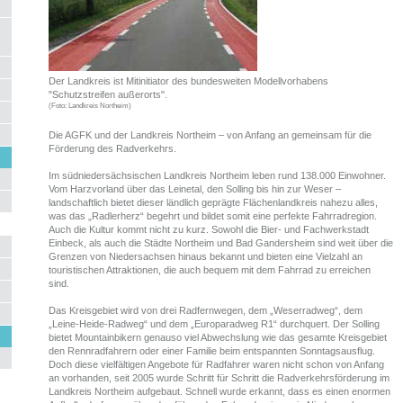
Der Landkreis ist Mitinitiator des bundesweiten Modellvorhabens
"Schutzstreifen außerorts".
(Foto: Landkreis Northeim)
Die AGFK und der Landkreis Northeim – von Anfang an gemeinsam für die
Förderung des Radverkehrs.
Im südniedersächsischen Landkreis Northeim leben rund 138.000 Einwohner.
Vom Harzvorland über das Leinetal, den Solling bis hin zur Weser –
landschaftlich bietet dieser ländlich geprägte Flächenlandkreis nahezu alles,
was das „Radlerherz“ begehrt und bildet somit eine perfekte Fahrradregion.
Auch die Kultur kommt nicht zu kurz. Sowohl die Bier- und Fachwerkstadt
Einbeck, als auch die Städte Northeim und Bad Gandersheim sind weit über die
Grenzen von Niedersachsen hinaus bekannt und bieten eine Vielzahl an
touristischen Attraktionen, die auch bequem mit dem Fahrrad zu erreichen
sind.
Das Kreisgebiet wird von drei Radfernwegen, dem „Weserradweg“, dem
„Leine-Heide-Radweg“ und dem „Europaradweg R1“ durchquert. Der Solling
bietet Mountainbikern genauso viel Abwechslung wie das gesamte Kreisgebiet
den Rennradfahrern oder einer Familie beim entspannten Sonntagsausflug.
Doch diese vielfältigen Angebote für Radfahrer waren nicht schon von Anfang
an vorhanden, seit 2005 wurde Schritt für Schritt die Radverkehrsförderung im
Landkreis Northeim aufgebaut. Schnell wurde erkannt, dass es einen enormen