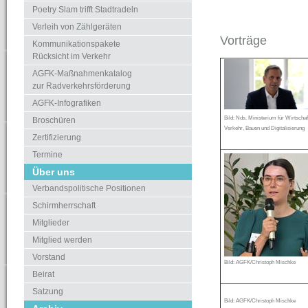
Poetry Slam trifft Stadtradeln
Verleih von Zählgeräten
Vorträge
Kommunikationspakete
Rücksicht im Verkehr
AGFK-Maßnahmenkatalog
zur Radverkehrsförderung
AGFK-Infografiken
B
ild: Nds. Ministerium für Wirtschaf
Broschüren
Verkehr, Bauen und Digitalisierung
Zertifizierung
Termine
Über uns
Verbandspolitische Positionen
Schirmherrschaft
Mitglieder
Mitglied werden
Vorstand
Bild: AGFK/Christoph Mischke
Beirat
Satzung
Bild: AGFK/Christoph Mischke