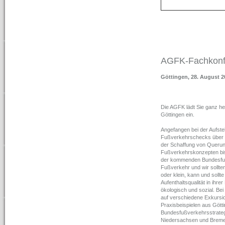
AGFK-Fachkonf
Göttingen, 28. August 2
Die AGFK lädt Sie ganz h
Göttingen ein.
Angefangen bei der Aufste
Fußverkehrschecks über d
der Schaffung von Querun
Fußverkehrskonzepten bis
der kommenden Bundesfußve
Fußverkehr und wir sollt
oder klein, kann und soll
Aufenthaltsqualität in ihre
ökologisch und sozial. Be
auf verschiedene Exkursi
Praxisbeispielen aus Götti
Bundesfußverkehrsstrateg
Niedersachsen und Bremen