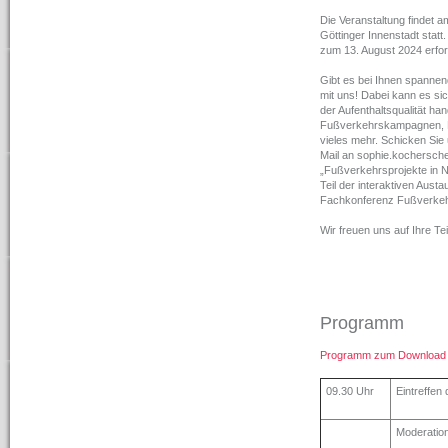
Die Veranstaltung findet 
Göttinger Innenstadt statt.
zum 13. August 2024 erford
Gibt es bei Ihnen spannen
mit uns! Dabei kann es s
der Aufenthaltsqualität h
Fußverkehrskampagnen, Bar
vieles mehr. Schicken Sie
Mail an sophie.kochersch
„Fußverkehrsprojekte in 
Teil der interaktiven Aus
Fachkonferenz Fußverkeh
Wir freuen uns auf Ihre T
Programm
Programm zum Download
09.30 Uhr
Eintreffen
Moderatio