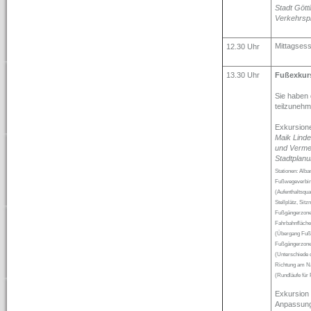
Stadt Gött
Verkehrspl
Mittagses
12.30 Uhr
13.30 Uhr
Fußexkur
Sie haben 
teilzunehm
Exkursione
Maik Lind
und Verme
Stadtplanu
Stationen: Alba
Fußwegeverbind
(Aufenthaltsqua
Stellplätz, Sit
Fußgängerzone 
Fahrbahnfläche
(Übergang Fußgä
Fußgängerzone 
(Unterschiede 
Richtung am Na
(Rundläufe für 
Exkursion
Anpassung