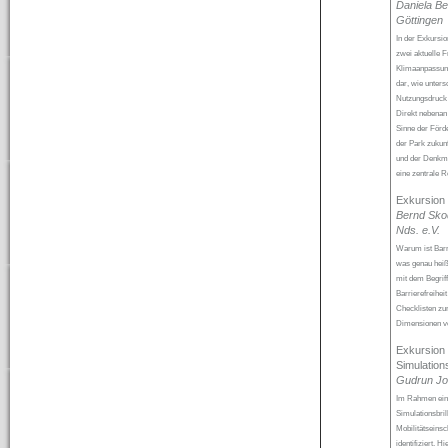
Daniela Be
Göttingen
In der Exkursio
zwei aktuelle 
Klimaanpassung
dar, wie unters
Nutzungsdruck s
Direkt nebenan
Sinne der Förd
der Park zukun
und der Denkma
eine zentrale Ro
Exkursion 
Bernd Sko
Nds. e.V.
Warum ist Barri
was genau heiß
mit dem Begriff
Barrierefreihei
Checklisten zur
Dimensionen von
Exkursion 
Simulation
Gudrun Jo
Im Rahmen eine
Simulationsbri
Mobilitätseins
identifiziert. H