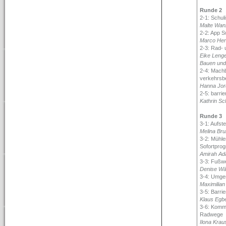
Runde 2
2-1: Schul
Malte Wan
2-2: App S
Marco Hen
2-3: Rad-
Eike Lenge
Bauen und 
2-4: Machb
verkehrsbe
Hanna Jor
2-5: barrie
Kathrin Sc
Runde 3
3-1: Aufste
Melina Br
3-2: Mühl
Sofortprog
Amirah Ad
3-3: Fußwe
Denise Wä
3-4: Umge
Maximilian 
3-5: Barrie
Klaus Egbe
3-6: Komm
Radwege
Ilona Kra