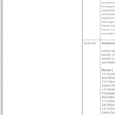
barrierefreien
Durchgangsbrei
Längsgefälle/G
und Radwegen, 
Bodenindikator
Möblierungen, 
Radwege werden
Freiraum“ erört
unterschiedlic
15.00 Uhr
Austausc
Lernen Sie
kennen. I
werden in 
anschließ
Runde 1
1-1: Rund
Amrit Brun
1-2: Fußve
Sandra Rei
1-3: Kamp
Fußgänge
Maximilian 
1-4: Umba
Jan Niklas
1-5: Fußv
Janika Du