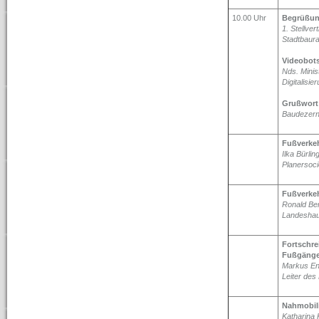
10.00 Uhr
Begrüßun
1. Stellve
Stadtbaura
Videobots
Nds. Minis
Digitalisie
Grußwort 
Baudezerne
Fußverkeh
Ilka Bürlin
Planersocie
Fußverke
Ronald Be
Landeshau
Fortschre
Fußgänge
Markus E
Leiter des
Nahmobili
Katharina 