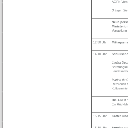
AGFK-Vorsi
Bringen Sie
Neue perso
Ministeriu
Vorstellung
12.50 Uhr
Mittagssn
14.10 Uhr
Schulisch
Janika Duc
Beratungsei
Landesnahv
Marina de 
Referentin 
Kultusminis
Die AGFK f
Ein Rückbli
15.15 Uhr
Kaffee und
15.30 Uhr
Anreise zu