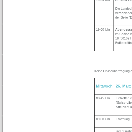
Die Landesh
verschieden
der Seite "
19.00 Uhr
Abendesse
im Casino i
18, 30169 
Buffeteröff
Keine Onlineübertragung 
Mittwoch
26. März
08.45 Uhr
Eintreffen 
(Swiss-Life
bitte nicht
09.00 Uhr
Eröffnung
Rechtsrahm