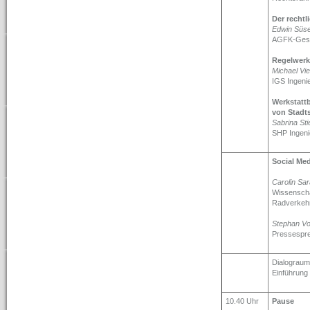
Der recht
Edwin Süse
AGFK-Gesc
Regelwerk
Michael Vie
IGS Ingenie
Werkstattb
von Stadt
Sabrina Sti
SHP Ingeni
Social Me
Carolin Sa
Wissenscha
Radverkehr
Stephan Vo
Pressespre
Dialograum
Einführung
10.40 Uhr
Pause