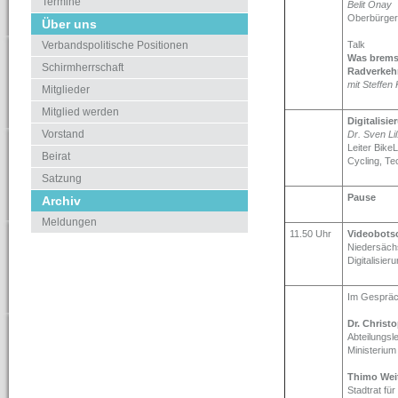
Termine
Belit Onay
Oberbürger
Über uns
Verbandspolitische Positionen
Talk
Was bremst
Schirmherrschaft
Radverkeh
mit Steffen
Mitglieder
Mitglied werden
Digitalisi
Vorstand
Dr. Sven Li
Leiter Bike
Beirat
Cycling, Te
Satzung
Pause
Archiv
Meldungen
11.50 Uhr
Videobotsc
Niedersächs
Digitalisier
Im Gesprä
Dr. Christ
Abteilungsl
Ministerium 
Thimo Wei
Stadtrat fü