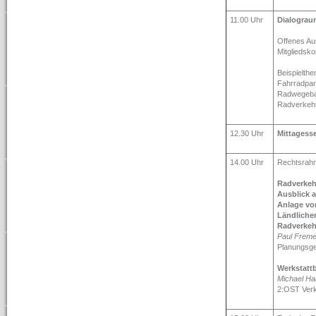
11.00 Uhr
Dialograu
Offenes A
Mitgliedsko
Beispielth
Fahrradpar
Radwegebau
Radverkehr
12.30 Uhr
Mittagess
14.00 Uhr
Rechtsrahm
Radverkeh
Ausblick a
Anlage von
Ländliche
Radverkeh
Paul Freme
Planungsge
Werkstattb
Michael Ha
2:OST Ver