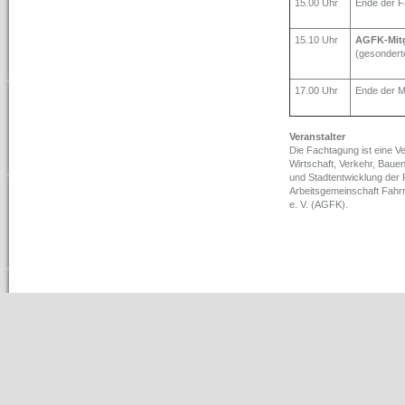
15.00 Uhr
Ende der F
15.10 Uhr
AGFK-Mitg
(gesondert
17.00 Uhr
Ende der M
Veranstalter
Die Fachtagung ist eine V
Wirtschaft, Verkehr, Bauen 
und Stadtentwicklung der
Arbeitsgemeinschaft Fah
e. V. (AGFK).