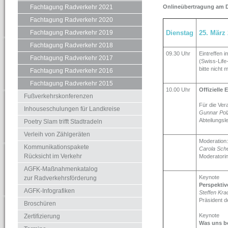
Fachtagung Radverkehr 2021
Onlineübertragung am Di
Fachtagung Radverkehr 2020
Fachtagung Radverkehr 2019
Dienstag
25. März
Fachtagung Radverkehr 2018
09.30 Uhr
Eintreffen i
Fachtagung Radverkehr 2017
(Swiss-Life
bitte nicht 
Fachtagung Radverkehr 2016
Fachtagung Radverkehr 2015
10.00 Uhr
Offizielle
Fußverkehrskonferenzen
Für die Vera
Inhouseschulungen für Landkreise
Gunnar Pol
Abteilungsl
Poetry Slam trifft Stadtradeln
Verleih von Zählgeräten
Moderation:
Kommunikationspakete
Carola Sch
Rücksicht im Verkehr
Moderatorin
AGFK-Maßnahmenkatalog
Keynote
zur Radverkehrsförderung
Perspektiv
AGFK-Infografiken
Steffen Kra
Präsident 
Broschüren
Keynote
Zertifizierung
Was uns be