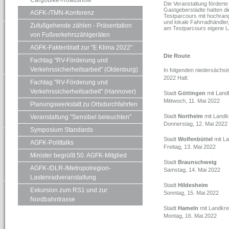
Cargobike-Roadshow
Die Veranstaltung fördert
Gastgeberstädte hatten die 
AGFK-/TMN-Konferenz
Testparcours mit hochrang
und lokale Fahrradhändler
Zufußgehende zählen - Präsentation
am Testparcours eigene La
von Fußverkehrszählgeräten
AGFK-Faktenblatt zur "E Klima 2022"
Die Route
Fachtag "RV-Förderung und
Verkehrssicherheitsarbeit" (Oldenburg)
In folgenden niedersäch
2022 Halt:
Fachtag "RV-Förderung und
Verkehrssicherheitsarbeit" (Hannover)
Stadt
Göttingen
mit Landk
Mittwoch, 11. Mai 2022
Planungswerkstatt zu Ortsdurchfahrten
Stadt
Northeim
mit Landk
Veranstaltung "Sensibel beleuchten"
Donnerstag, 12. Mai 2022
Symposium Standards
Stadt
Wolfenbüttel
mit La
AGFK-Polittalks
Freitag, 13. Mai 2022
Minister begrüßt 50. AGFK-Mitglied
Stadt
Braunschweig
AGFK-/DLR-/Metropolregion-
Samstag, 14. Mai 2022
Lastenradveranstaltung
Stadt
Hildesheim
Exkursion zum RS1 und zur
Sonntag, 15. Mai 2022
Nordbahntrasse
Stadt
Hameln
mit Landkre
Montag, 16. Mai 2022