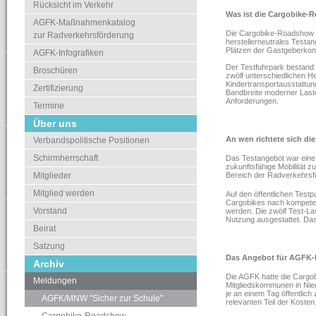
Rücksicht im Verkehr
Was ist die Cargobike
AGFK-Maßnahmenkatalog
Die Cargobike-Roadshow 
zur Radverkehrsförderung
herstellerneutrales Testan
Plätzen der Gastgeberkom
AGFK-Infografiken
Der Testfuhrpark bestand
Broschüren
zwölf unterschiedlichen Her
Kindertransportausstattun
Zertifizierung
Bandbreite moderner Lasten
Anforderungen.
Termine
Über uns
An wen richtete sich d
Verbandspolitische Positionen
Schirmherrschaft
Das Testangebot war eine t
zukunftsfähige Mobilität
Mitglieder
Bereich der Radverkehrsf
Mitglied werden
Auf den öffentlichen Testp
Cargobikes nach kompeten
Vorstand
werden. Die zwölf Test-Las
Nutzung ausgestattet. D
Beirat
Satzung
Das Angebot für AGFK
Archiv
Die AGFK hatte die Cargo
Meldungen
Mitgliedskommunen in Nied
je an einem Tag öffentlic
AGFK/MNW "Sicher zur Schule"
relevanten Teil der Kosten