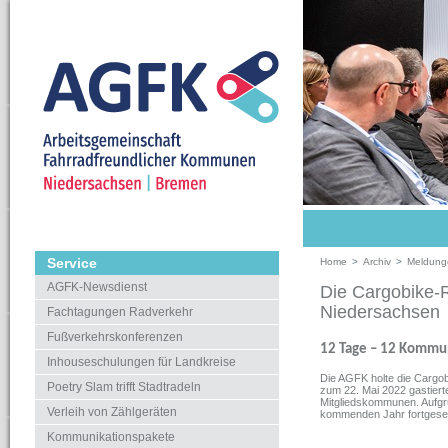
Service
Home
>
Archiv
>
Meldung
AGFK-Newsdienst
Die Cargobike-
Niedersachsen
Fachtagungen Radverkehr
Fußverkehrskonferenzen
12 Tage – 12 Kommun
Inhouseschulungen für Landkreise
Die AGFK holte die Cargo
Poetry Slam trifft Stadtradeln
zum 22. Mai 2022 gastiert
Mitgliedskommunen. Aufgru
Verleih von Zählgeräten
kommenden Jahr fortgeset
Kommunikationspakete