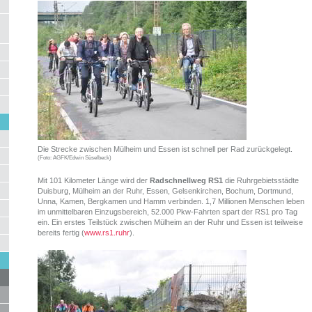
Die Strecke zwischen Mülheim und Essen ist schnell per Rad zurückgelegt.
(Foto: AGFK/Edwin Süselbeck)
Mit 101 Kilometer Länge wird der
Radschnellweg RS1
die Ruhrgebietsstädte
Duisburg, Mülheim an der Ruhr, Essen, Gelsenkirchen, Bochum, Dortmund,
Unna, Kamen, Bergkamen und Hamm verbinden. 1,7 Millionen Menschen leben
im unmittelbaren Einzugsbereich, 52.000 Pkw-Fahrten spart der RS1 pro Tag
ein. Ein erstes Teilstück zwischen Mülheim an der Ruhr und Essen ist teilweise
bereits fertig (
www.rs1.ruhr
).