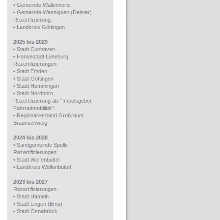
•
Gemeinde Wallenhorst
•
Gemeinde Wennigsen (Deister)
Rezertifizierung:
•
Landkreis Göttingen
2025 bis 2029
•
Stadt Cuxhaven
•
Hansestadt Lüneburg
Rezertifizierungen:
•
Stadt Emden
•
Stadt Göttingen
•
Stadt Hemmingen
•
Stadt Nordhorn
Rezertifizierung als "Impulsgeber
Fahrradmobilität":
•
Regionalverband Großraum
Braunschweig
2024 bis 2028
•
Samtgemeinde Spelle
Rezertifizierungen:
•
Stadt Wolfenbüttel
•
Landkreis Wolfenbüttel
2023 bis 2027
Rezertifizierungen:
•
Stadt Hameln
•
Stadt Lingen (Ems)
•
Stadt Osnabrück