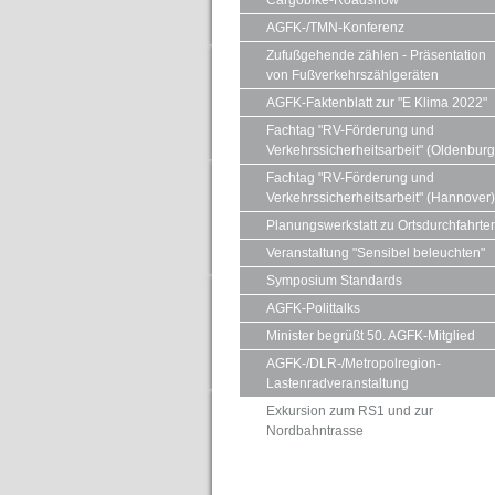
Cargobike-Roadshow
AGFK-/TMN-Konferenz
Zufußgehende zählen - Präsentation
von Fußverkehrszählgeräten
AGFK-Faktenblatt zur "E Klima 2022"
Fachtag "RV-Förderung und
Verkehrssicherheitsarbeit" (Oldenburg
Fachtag "RV-Förderung und
Verkehrssicherheitsarbeit" (Hannover)
Planungswerkstatt zu Ortsdurchfahrte
Veranstaltung "Sensibel beleuchten"
Symposium Standards
AGFK-Polittalks
Minister begrüßt 50. AGFK-Mitglied
AGFK-/DLR-/Metropolregion-
Lastenradveranstaltung
Exkursion zum RS1 und zur
Nordbahntrasse