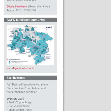
Edwin Süselbeck
(Geschäftsführer)
Telefon 0511 / 92007178
AGFK-Mitgliedskommunen
Zur Mitgliederübersicht.
Zertifizierung
Als "Fahrradfreundliche Kommune
Niedersachsen" durch das Land
Niedersachsen zertifiziert:
2026 bis 2030
•
Stadt Cloppenburg
•
Hansestadt Stade
•
Stadt Verden (Aller)