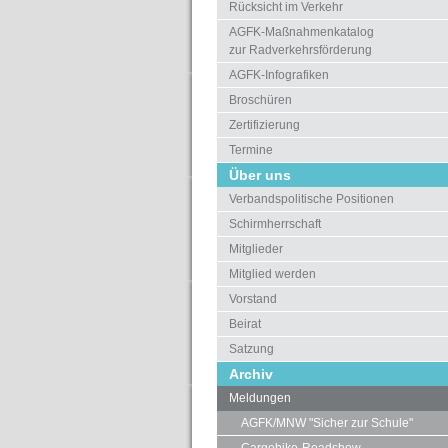
Rücksicht im Verkehr
AGFK-Maßnahmenkatalog
zur Radverkehrsförderung
AGFK-Infografiken
Broschüren
Zertifizierung
Termine
Über uns
Verbandspolitische Positionen
Schirmherrschaft
Mitglieder
Mitglied werden
Vorstand
Beirat
Satzung
Archiv
Meldungen
AGFK/MNW "Sicher zur Schule"