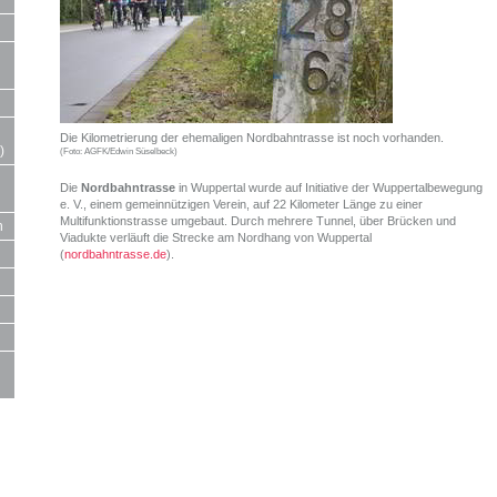
Die Kilometrierung der ehemaligen Nordbahntrasse ist noch vorhanden.
)
(Foto: AGFK/Edwin Süselbeck)
Die
Nordbahntrasse
in Wuppertal wurde auf Initiative der Wuppertalbewegung
e. V., einem gemeinnützigen Verein, auf 22 Kilometer Länge zu einer
Multifunktionstrasse umgebaut. Durch mehrere Tunnel, über Brücken und
n
Viadukte verläuft die Strecke am Nordhang von Wuppertal
(
nordbahntrasse.de
).