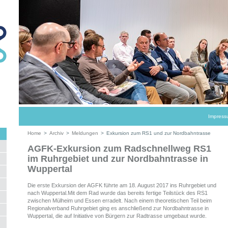
Impress
Home
>
Archiv
>
Meldungen
>
Exkursion zum RS1 und zur Nordbahntrasse
AGFK-Exkursion zum Radschnellweg RS1
im Ruhrgebiet und zur Nordbahntrasse in
Wuppertal
Die erste Exkursion der AGFK führte am 18. August 2017 ins Ruhrgebiet und
nach Wuppertal.Mit dem Rad wurde das bereits fertige Teilstück des RS1
zwischen Mülheim und Essen erradelt. Nach einem theoretischen Teil beim
Regionalverband Ruhrgebiet ging es anschließend zur Nordbahntrasse in
Wuppertal, die auf Initiative von Bürgern zur Radtrasse umgebaut wurde.