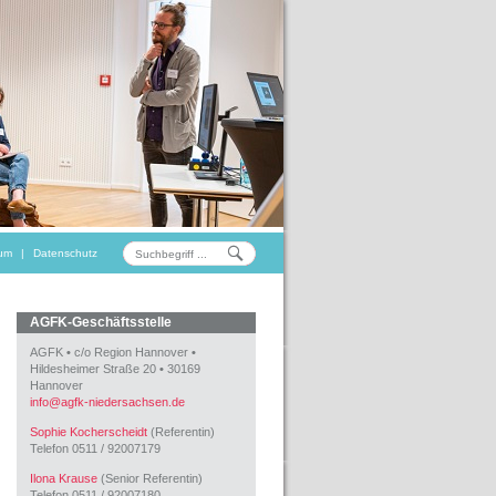
um
|
Datenschutz
AGFK-Geschäftsstelle
AGFK
•
c/o Region Hannover
•
Hildesheimer Straße 20
•
30169
Hannover
info
@
agfk-niedersachsen.de
Sophie Kocherscheidt
(Referentin)
Telefon 0511 / 92007179
Ilona Krause
(Senior Referentin)
Telefon 0511 / 92007180